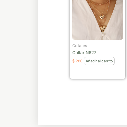
Collares
Collar N627
$
280
Añadir al carrito