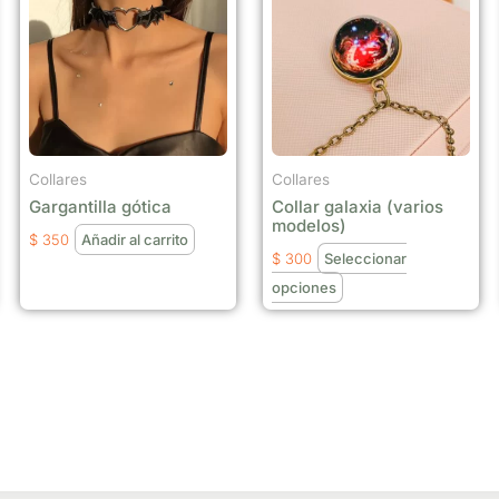
tiene
múltiples
variantes.
Las
opciones
se
Collares
Collares
pueden
Gargantilla gótica
Collar galaxia (varios
elegir
modelos)
$
350
Añadir al carrito
en
$
300
Seleccionar
la
opciones
página
de
producto