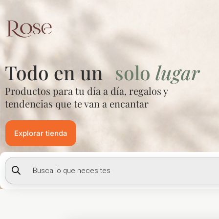
Ir
al
contenido
Todo en un
solo
lugar
Productos para tu día a día, regalos y
tendencias que te van a encantar
Explorar tienda
Búsqueda
de
productos