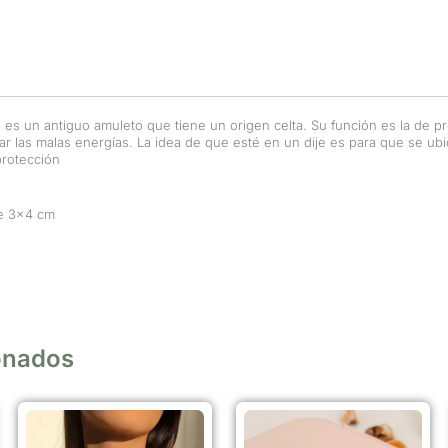
 es un antiguo amuleto que tiene un origen celta. Su función es la de pro
ar las malas energías. La idea de que esté en un dije es para que se ubi
protección
e 3×4 cm
onados
Este
producto