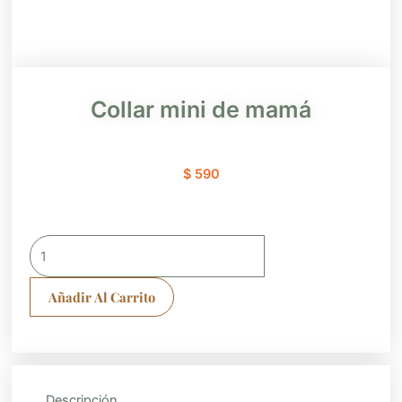
Collar mini de mamá
$
590
Collar
mini
de
Añadir Al Carrito
mamá
cantidad
Descripción