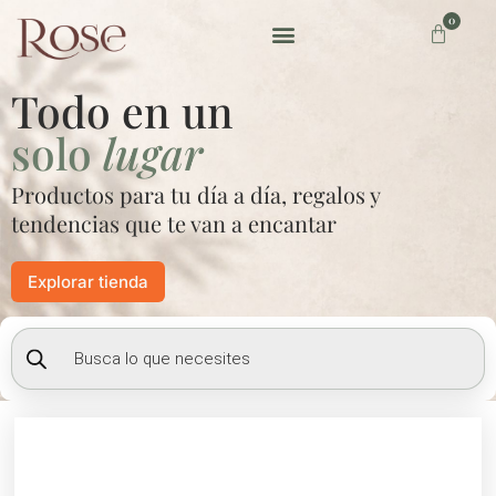
Ir
0
Carrito
al
contenido
Preguntas frecuentes
Todo en un
solo
lugar
Productos para tu día a día, regalos y
tendencias que te van a encantar
Explorar tienda
Búsqueda
de
productos