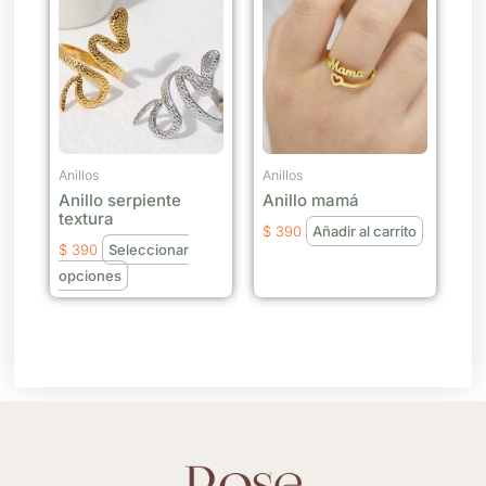
producto
tiene
múltiples
variantes.
Las
opciones
se
Anillos
Anillos
Anillo serpiente
Anillo mamá
pueden
textura
elegir
$
390
Añadir al carrito
$
390
Seleccionar
en
opciones
la
página
de
producto