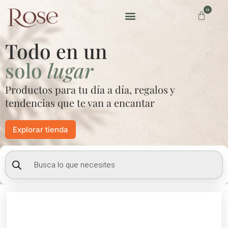
Ir
0
Carrito
al
contenido
Preguntas frecuentes
Todo en un
solo
lugar
Productos para tu día a día, regalos y
tendencias que te van a encantar
Explorar tienda
Búsqueda
de
productos