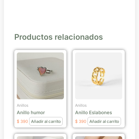
Productos relacionados
Anillos
Anillos
Anillo humor
Anillo Eslabones
$
390
Añadir al carrito
$
390
Añadir al carrito
Este