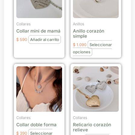
variantes.
Las
opciones
se
Collares
Anillos
Collar mini de mamá
Anillo corazón
pueden
simple
elegir
$
590
Añadir al carrito
$
1.090
Seleccionar
en
opciones
la
página
Este
Este
de
producto
producto
producto
tiene
tiene
múltiples
múltiples
variantes.
variantes.
Las
Las
opciones
opciones
se
se
Collares
Collares
Collar doble forma
Relicario corazón
pueden
pueden
relieve
elegir
elegir
$
390
Seleccionar