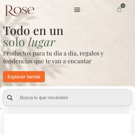
Ir
0
Carrito
al
contenido
Preguntas frecuentes
Todo en un
solo
lugar
Productos para tu día a día, regalos y
tendencias que te van a encantar
Explorar tienda
Búsqueda
de
productos