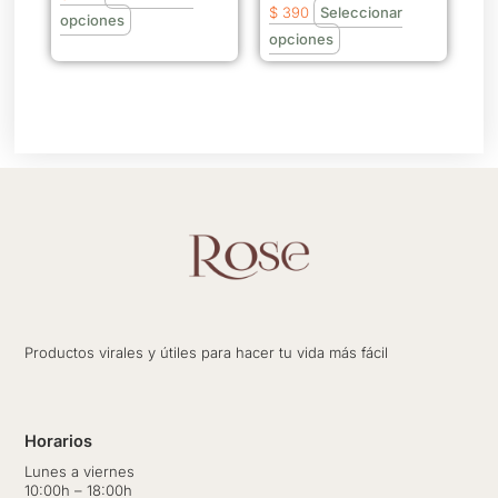
$
390
Seleccionar
en
en
opciones
opciones
la
la
página
página
de
de
producto
producto
Productos virales y útiles para hacer tu vida más fácil
Horarios
Lunes a viernes
10:00h – 18:00h