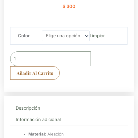
$
300
Collar
Color
Limpiar
luna
y
corazón
cantidad
Añadir Al Carrito
Descripción
Información adicional
Material:
Aleación