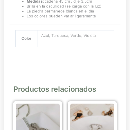
Medidas:
cadena 45 cm , dije 3,5cm
Brilla en la oscuridad (se carga con la luz)
La piedra permanece blanca en el día
Los colores pueden variar ligeramente
Azul, Turquesa, Verde, Violeta
Color
Productos relacionados
Este
producto
tiene
múltiples