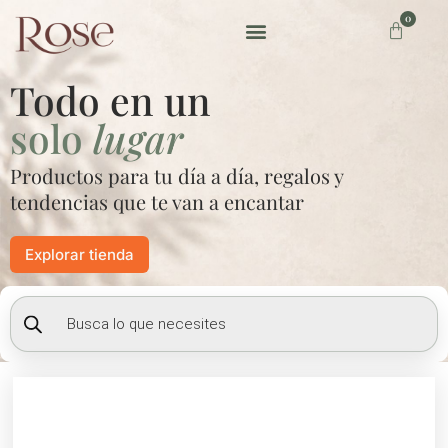
Ir
0
Carrito
al
contenido
Preguntas frecuentes
Todo en un
solo
lugar
Productos para tu día a día, regalos y
tendencias que te van a encantar
Explorar tienda
Búsqueda
de
productos