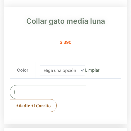
Collar gato media luna
$
390
Collar
Color
Limpiar
gato
media
luna
cantidad
Añadir Al Carrito