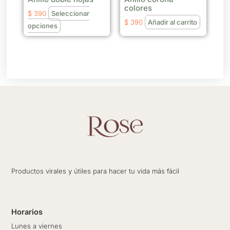
colores
elegir
$
390
Seleccionar
$
390
Añadir al carrito
en
opciones
la
página
de
producto
Productos virales y útiles para hacer tu vida más fácil
Horarios
Lunes a viernes