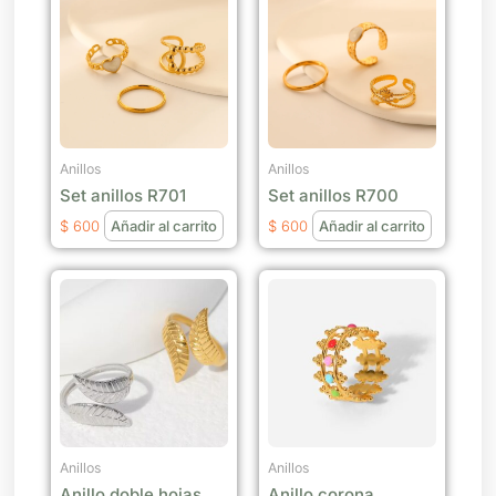
Anillos
Anillos
Set anillos R701
Set anillos R700
$
600
Añadir al carrito
$
600
Añadir al carrito
Este
producto
tiene
múltiples
variantes.
Las
opciones
se
Anillos
Anillos
Anillo doble hojas
Anillo corona
pueden