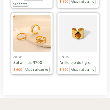
$
390
Añadir al carrito
en
opciones
la
página
de
producto
Anillos
Anillos
Set anillos R700
Anillo ojo de tigre
$
600
Añadir al carrito
$
390
Añadir al carrito