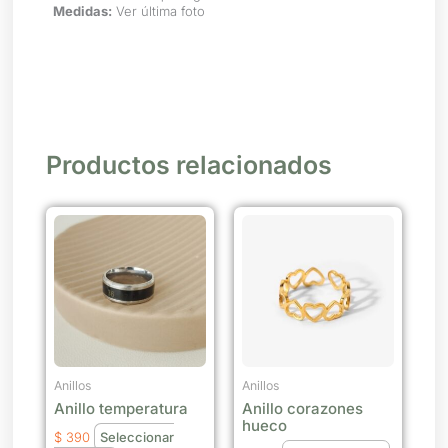
Medidas:
Ver última foto
Productos relacionados
Este
producto
tiene
múltiples
variantes.
Las
opciones
se
Anillos
Anillos
Anillo temperatura
Anillo corazones
pueden
hueco
elegir
$
390
Seleccionar