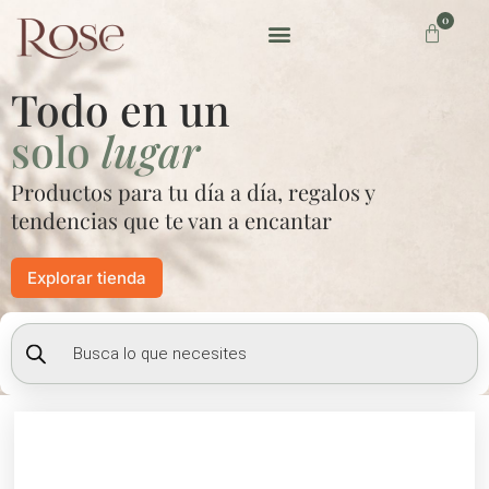
Ir
0
Carrito
al
contenido
Preguntas frecuentes
Todo en un
solo
lugar
Productos para tu día a día, regalos y
tendencias que te van a encantar
Explorar tienda
Búsqueda
de
productos