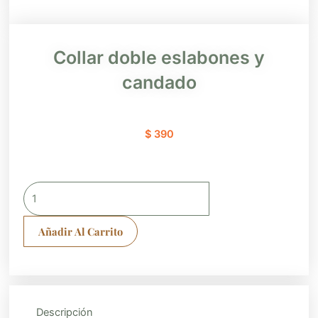
Collar doble eslabones y
candado
$
390
Collar
doble
eslabones
Añadir Al Carrito
y
candado
cantidad
Descripción