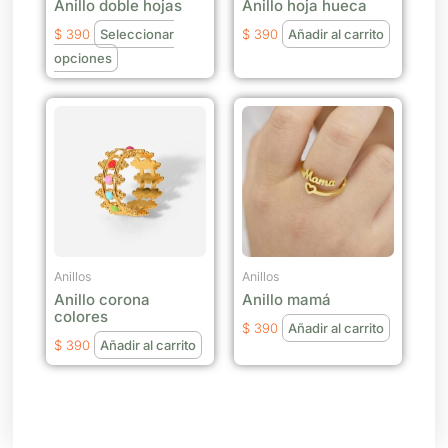
Anillo doble hojas
Anillo hoja hueca
pueden
elegir
$
390
Seleccionar
$
390
Añadir al carrito
en
opciones
la
página
de
producto
Anillos
Anillos
Anillo corona
Anillo mamá
colores
$
390
Añadir al carrito
$
390
Añadir al carrito