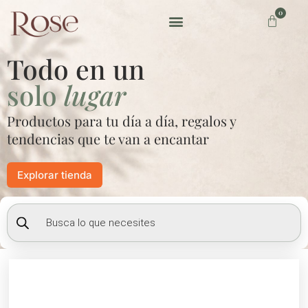
Ir
0
Carrito
al
contenido
Preguntas frecuentes
Todo en un
solo
lugar
Productos para tu día a día, regalos y
tendencias que te van a encantar
Explorar tienda
Búsqueda
de
productos