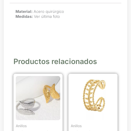
Material:
Acero quirúrgico
Medidas:
Ver última foto
Productos relacionados
Este
producto
tiene
múltiples
variantes.
Las
opciones
se
Anillos
Anillos