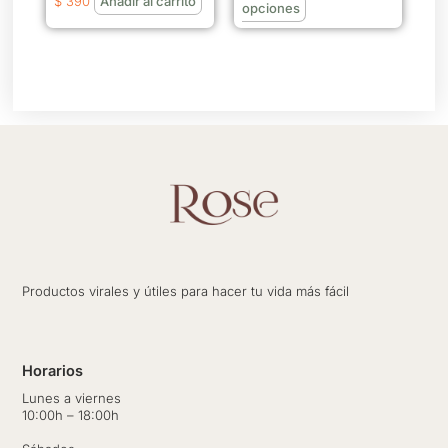
$
390
Añadir al carrito
en
opciones
la
página
de
producto
Productos virales y útiles para hacer tu vida más fácil
Horarios
Lunes a viernes
10:00h – 18:00h