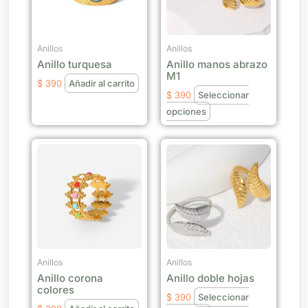
Las
opciones
se
Anillos
Anillos
Anillo turquesa
Anillo manos abrazo
pueden
M1
elegir
$
390
Añadir al carrito
$
390
Seleccionar
en
opciones
la
página
Este
de
producto
producto
tiene
múltiples
variantes.
Las
opciones
se
Anillos
Anillos
Anillo corona
Anillo doble hojas
pueden
colores
elegir
$
390
Seleccionar