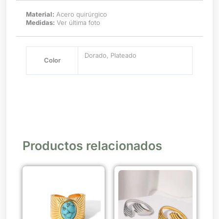
Material:
Acero quirúrgico
Medidas:
Ver última foto
Dorado, Plateado
Color
Productos relacionados
Este
producto
tiene
múltiples
variantes.