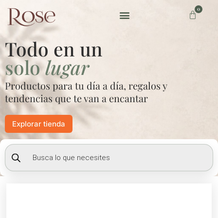
Ir
0
Carrito
al
contenido
Preguntas frecuentes
Todo en un
solo
lugar
Productos para tu día a día, regalos y
tendencias que te van a encantar
Explorar tienda
Búsqueda
de
productos