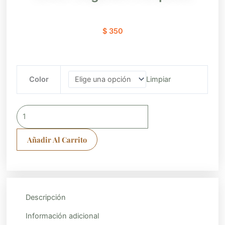
$
350
Collar
Color
Limpiar
colgante
cruz
plana
cantidad
Añadir Al Carrito
Descripción
Información adicional