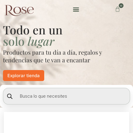
Ir
0
Carrito
al
contenido
Preguntas frecuentes
Todo en un
solo
lugar
Productos para tu día a día, regalos y
tendencias que te van a encantar
Explorar tienda
Búsqueda
de
productos