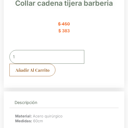
Collar cadena tijera barberia
El
El
$
450
precio
precio
$
383
original
actual
era:
es:
$ 450.
$ 383.
Collar
cadena
tijera
Añadir Al Carrito
barberia
cantidad
Descripción
Material:
Acero quirúrgico
Medidas:
60cm