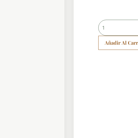
Collar
basquetbol
cantidad
Añadir Al Carr