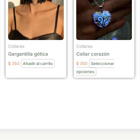
tiene
múltiples
variantes.
Las
opciones
se
Collares
Collares
pueden
Gargantilla gótica
Collar corazón
elegir
$
350
Añadir al carrito
$
300
Seleccionar
en
opciones
la
página
de
producto