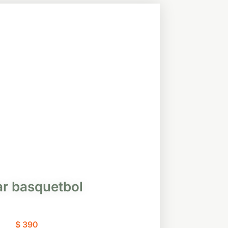
ar basquetbol
$
390