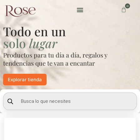
Ir
0
Carrito
al
contenido
Preguntas frecuentes
Todo en un
solo
lugar
Productos para tu día a día, regalos y
tendencias que te van a encantar
Explorar tienda
Búsqueda
de
productos