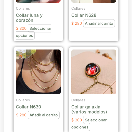
opciones
se
Collares
Collares
Collar luna y
Collar N628
pueden
corazón
elegir
$
280
Añadir al carrito
$
300
Seleccionar
en
opciones
la
página
Este
de
producto
producto
tiene
múltiples
variantes.
Las
opciones
se
Collares
Collares
Collar N630
Collar galaxia
pueden
(varios modelos)
elegir
$
280
Añadir al carrito
$
300
Seleccionar
en
opciones
la