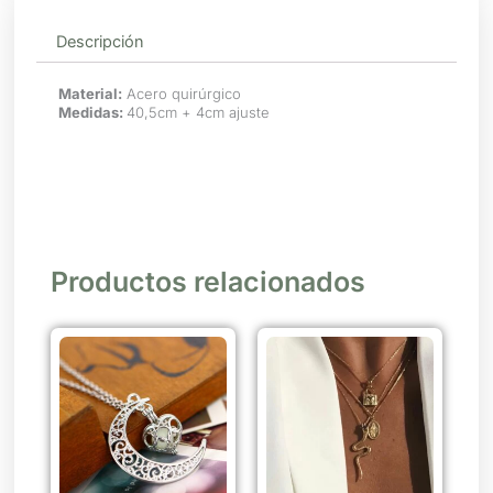
Descripción
Material:
Acero quirúrgico
Medidas:
40,5cm + 4cm ajuste
Productos relacionados
Este
producto
tiene
múltiples
variantes.
Las