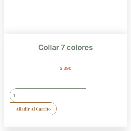
Collar 7 colores
$
390
Collar
7
colores
Añadir Al Carrito
cantidad