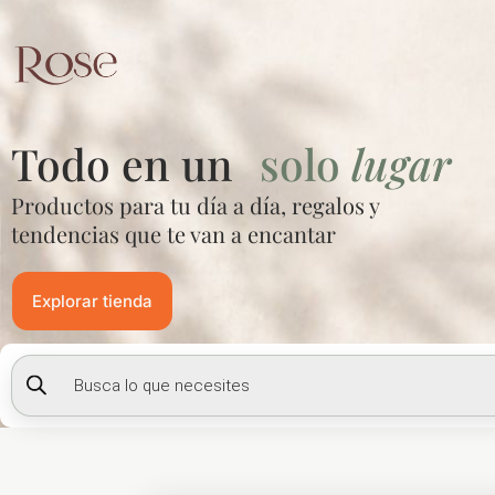
Ir
al
contenido
Todo en un
solo
lugar
Productos para tu día a día, regalos y
tendencias que te van a encantar
Explorar tienda
Búsqueda
de
productos