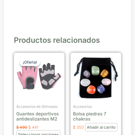
Productos relacionados
El
El
Este
precio
precio
¡Oferta!
¡Oferta!
producto
original
actual
era:
es:
tiene
$ 490.
$ 441.
múltiples
variantes.
Las
opciones
se
Accesorios de Gimnasio
Accesorios
Guantes deportivos
Bolsa piedras 7
pueden
antideslizantes M2
chakras
elegir
$
490
$
441
$
350
Añadir al carrito
en
Seleccionar opciones