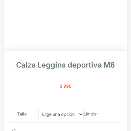
Calza Leggins deportiva M8
$
990
Calza
Talle
Limpiar
Leggins
deportiva
M8