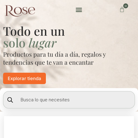
Ir
0
Carrito
al
contenido
Preguntas frecuentes
Todo en un
solo
lugar
Productos para tu día a día, regalos y
tendencias que te van a encantar
Explorar tienda
Búsqueda
de
productos