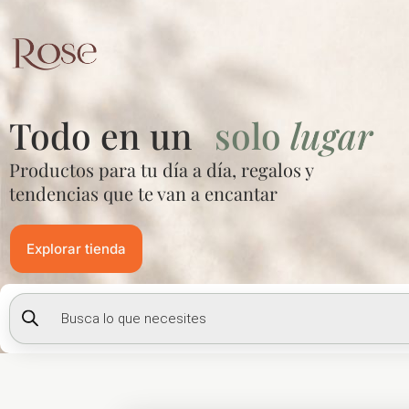
Ir
al
contenido
Todo en un
solo
lugar
Productos para tu día a día, regalos y
tendencias que te van a encantar
Explorar tienda
Búsqueda
de
productos