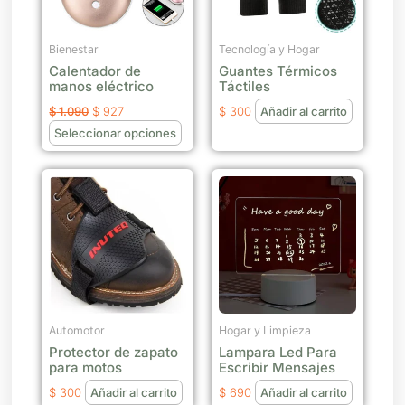
Las
opciones
se
Bienestar
Tecnología y Hogar
Calentador de
Guantes Térmicos
pueden
manos eléctrico
Táctiles
elegir
$
1.090
$
927
$
300
Añadir al carrito
en
Seleccionar opciones
la
página
de
producto
Automotor
Hogar y Limpieza
Protector de zapato
Lampara Led Para
para motos
Escribir Mensajes
$
300
Añadir al carrito
$
690
Añadir al carrito