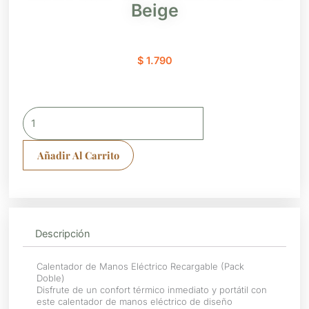
Beige
$
1.790
Calentador
de
Manos
Añadir Al Carrito
Eléctrico
Beige
cantidad
Descripción
Calentador de Manos Eléctrico Recargable (Pack
Doble)
Disfrute de un confort térmico inmediato y portátil con
este calentador de manos eléctrico de diseño