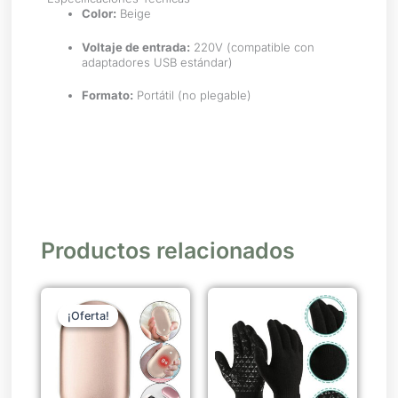
Color:
Beige
Voltaje de entrada:
220V (compatible con
adaptadores USB estándar)
Formato:
Portátil (no plegable)
Productos relacionados
El
El
Este
precio
precio
¡Oferta!
¡Oferta!
producto
original
actual
era:
es:
tiene
$ 1.090.
$ 927.
múltiples
variantes.