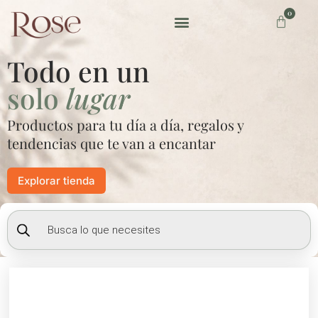
Ir
0
Carrito
al
contenido
Preguntas frecuentes
Todo en un
solo
lugar
Productos para tu día a día, regalos y
tendencias que te van a encantar
Explorar tienda
Búsqueda
de
productos