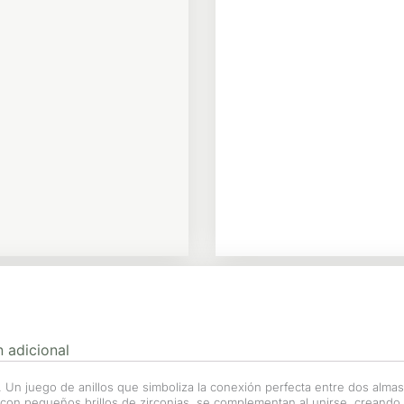
 adicional
. Un juego de anillos que simboliza la conexión perfecta entre dos almas.
con pequeños brillos de zirconias, se complementan al unirse, creando