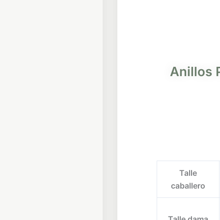
Anillos 
Anillos
Talle
Pareja
caballero
Sol
y
Luna
Talle dama