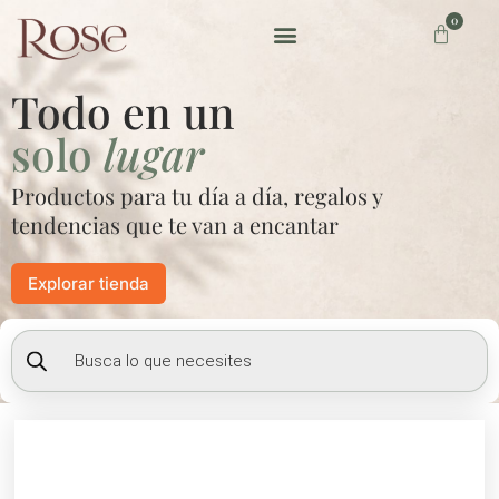
Ir
0
Carrito
al
contenido
Preguntas frecuentes
Todo en un
solo
lugar
Productos para tu día a día, regalos y
tendencias que te van a encantar
Explorar tienda
Búsqueda
de
productos