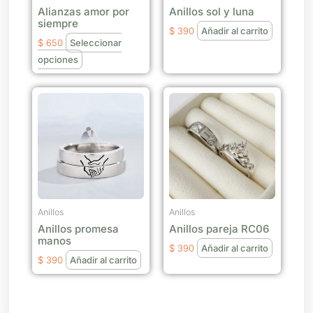
Alianzas amor por
Anillos sol y luna
pueden
siempre
elegir
$
390
Añadir al carrito
$
650
Seleccionar
en
opciones
la
página
de
producto
Anillos
Anillos
Anillos promesa
Anillos pareja RC06
manos
$
390
Añadir al carrito
$
390
Añadir al carrito