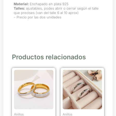
Material:
Enchapado en plata 925
Talles:
ajustables, podes abrir o cerrar según el talle
que precises (van del talle 6 al 10 aprox)
– Precio por las dos unidades
Productos relacionados
Este
producto
tiene
múltiples
variantes.
Las
opciones
se
Anillos
Anillos