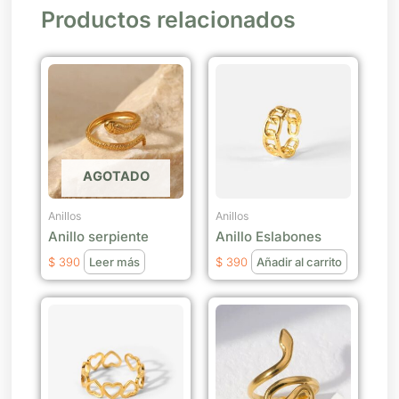
Productos relacionados
AGOTADO
Anillos
Anillos
Anillo serpiente
Anillo Eslabones
$
390
Leer más
$
390
Añadir al carrito
Este
producto
tiene
múltiples
variantes.