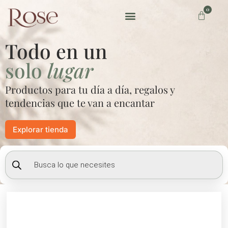
Ir
0
Carrito
al
contenido
Preguntas frecuentes
Todo en un
solo
lugar
Productos para tu día a día, regalos y
tendencias que te van a encantar
Explorar tienda
Búsqueda
de
productos