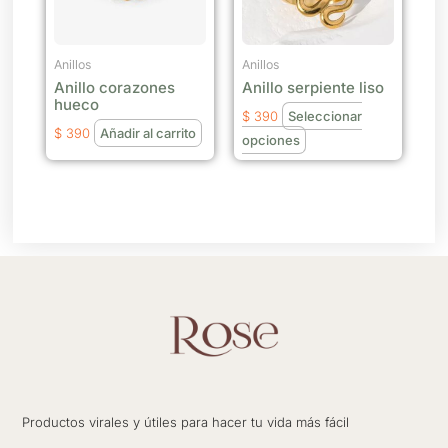
Las
opciones
se
Anillos
Anillos
Anillo corazones
Anillo serpiente liso
pueden
hueco
elegir
$
390
Seleccionar
$
390
Añadir al carrito
en
opciones
la
página
de
producto
Productos virales y útiles para hacer tu vida más fácil