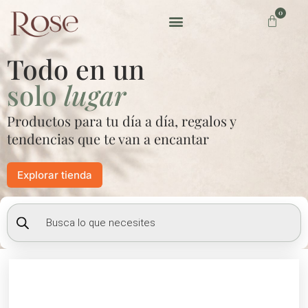
Ir
0
Carrito
al
contenido
Preguntas frecuentes
Todo en un
solo
lugar
Productos para tu día a día, regalos y
tendencias que te van a encantar
Explorar tienda
Búsqueda
de
productos