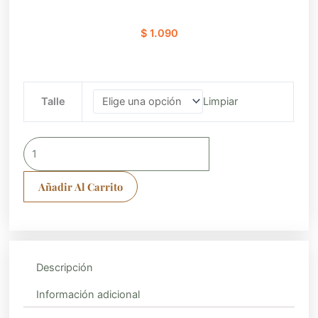
$
1.090
Anillo
Talle
Limpiar
victorino
cantidad
Añadir Al Carrito
Descripción
Información adicional