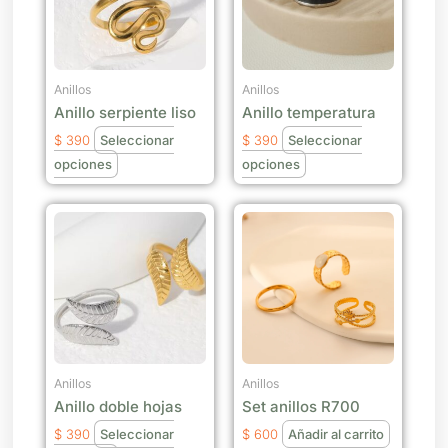
variantes.
variantes.
Las
Las
opciones
opciones
se
se
Anillos
Anillos
Anillo serpiente liso
Anillo temperatura
pueden
pueden
elegir
elegir
$
390
Seleccionar
$
390
Seleccionar
en
en
opciones
opciones
la
la
página
página
Este
de
de
producto
producto
producto
tiene
múltiples
variantes.
Las
opciones
se
Anillos
Anillos
Anillo doble hojas
Set anillos R700
pueden
elegir
$
390
Seleccionar
$
600
Añadir al carrito