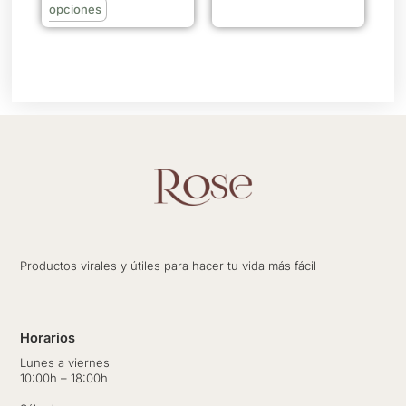
en
opciones
la
página
de
producto
Productos virales y útiles para hacer tu vida más fácil
Horarios
Lunes a viernes
10:00h – 18:00h