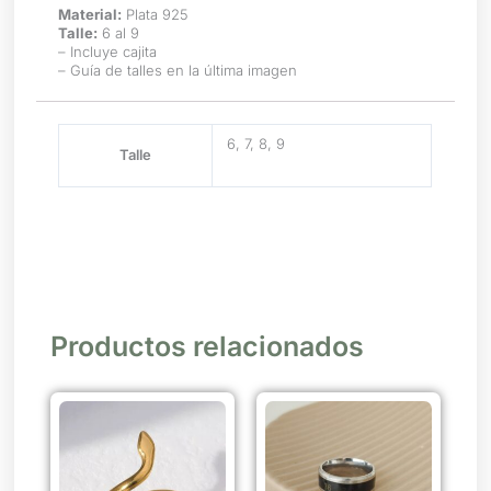
Material:
Plata 925
Talle:
6 al 9
– Incluye cajita
– Guía de talles en la última imagen
6, 7, 8, 9
Talle
Productos relacionados
Este
Este
producto
producto
tiene
tiene
múltiples
múltiples