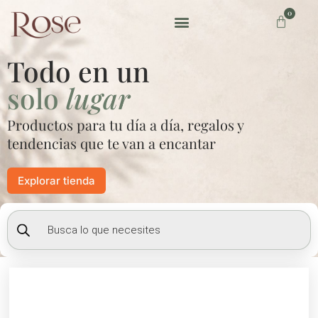
Ir
0
Carrito
al
contenido
Preguntas frecuentes
Todo en un
solo
lugar
Productos para tu día a día, regalos y
tendencias que te van a encantar
Explorar tienda
Búsqueda
de
productos