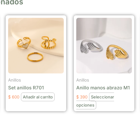
onados
Este
producto
tiene
múltiples
variantes.
Las
opciones
se
Anillos
Anillos
pueden
Set anillos R701
Anillo manos abrazo M1
elegir
$
600
Añadir al carrito
$
390
Seleccionar
en
opciones
la
página
de
producto