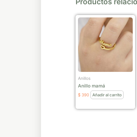
Productos relaci
Anillos
Anillo mamá
$
390
Añadir al carrito