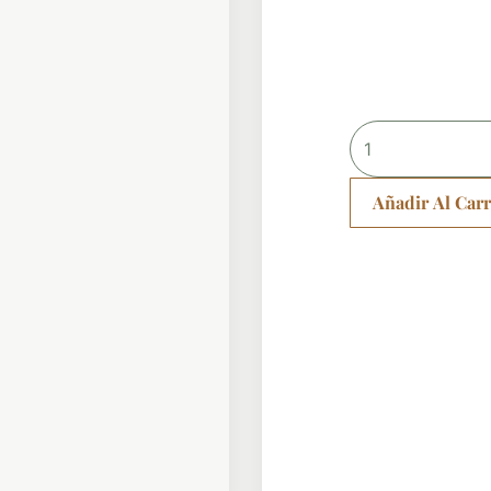
Anillo
doble
estrella
Añadir Al Carr
cantidad