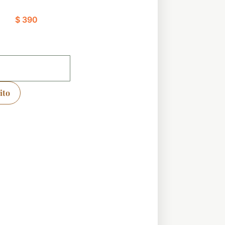
$
390
ito