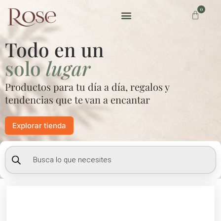
Ir
0
Carrito
al
contenido
Preguntas frecuentes
Todo en un
solo
lugar
Productos para tu día a día, regalos y
tendencias que te van a encantar
Explorar tienda
Búsqueda
de
productos