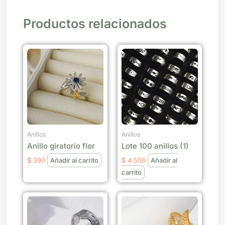
Productos relacionados
Anillos
Anillos
Anillo giratorio flor
Lote 100 anillos (1)
$
390
Añadir al carrito
$
4.500
Añadir al
carrito
Este
Este
producto
producto
tiene
tiene