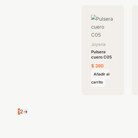
la
página
de
producto
Joyería
Pulsera
cuero C05
$
390
Añadir al
carrito
1
2
→