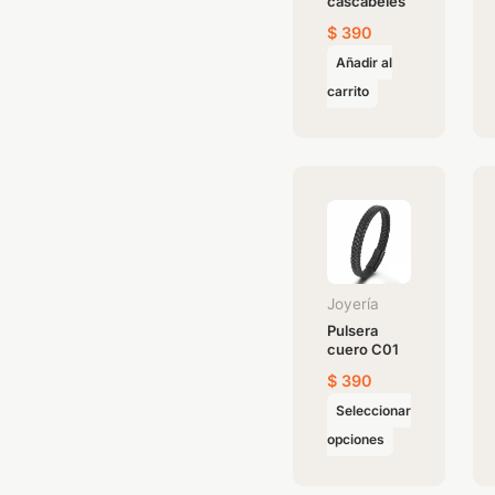
cascabeles
$
390
Añadir al
carrito
Este
producto
tiene
múltiples
variantes.
Joyería
Las
Pulsera
cuero C01
opciones
se
$
390
pueden
Seleccionar
elegir
opciones
en