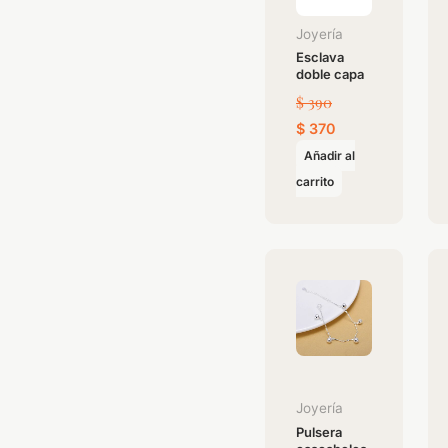
Joyería
Esclava
doble capa
$
390
$
370
Añadir al
carrito
Joyería
Pulsera