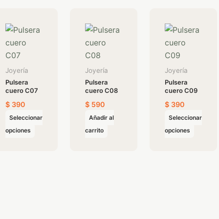
la
la
página
página
Este
Este
de
de
producto
producto
producto
producto
tiene
tiene
múltiples
múltiples
variantes.
variantes.
Joyería
Joyería
Joyería
Las
Las
Pulsera
Pulsera
Pulsera
opciones
opciones
cuero C07
cuero C08
cuero C09
se
se
$
390
$
590
$
390
pueden
pueden
Seleccionar
Añadir al
Seleccionar
elegir
elegir
opciones
carrito
opciones
en
en
la
la
página
página
de
de
producto
producto