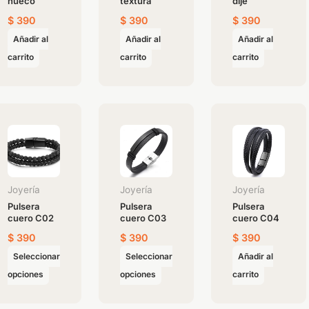
hueco
textura
dije
$
390
$
390
$
390
Añadir al
Añadir al
Añadir al
carrito
carrito
carrito
Este
Este
producto
producto
tiene
tiene
múltiples
múltiples
variantes.
variantes.
Joyería
Joyería
Joyería
Las
Las
Pulsera
Pulsera
Pulsera
cuero C02
cuero C03
cuero C04
opciones
opciones
se
se
$
390
$
390
$
390
pueden
pueden
Seleccionar
Seleccionar
Añadir al
elegir
elegir
opciones
opciones
carrito
en
en