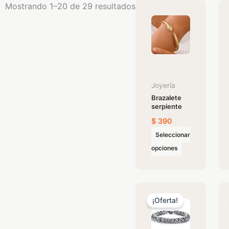
Mostrando 1–20 de 29 resultados
Este
producto
tiene
múltiples
variantes.
Las
opciones
Joyería
Brazalete
se
serpiente
pueden
$
390
elegir
Seleccionar
en
opciones
la
página
de
El
El
producto
precio
precio
¡Oferta!
original
actual
era:
es:
$ 390.
$ 370.