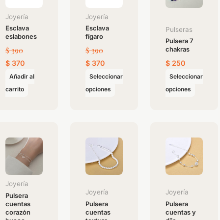
variantes.
variantes.
Joyería
Joyería
Las
Las
Esclava
Esclava
Pulseras
eslabones
fígaro
opciones
opciones
Pulsera 7
$
390
$
390
chakras
se
se
pueden
pueden
$
370
$
370
$
250
elegir
elegir
Añadir al
Seleccionar
Seleccionar
en
en
carrito
opciones
opciones
la
la
página
página
de
de
producto
producto
Joyería
Joyería
Joyería
Pulsera
cuentas
Pulsera
Pulsera
corazón
cuentas
cuentas y