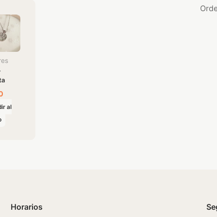
res
r
ta
0
ir al
o
Horarios
Se