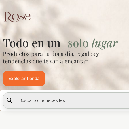
Ir
al
contenido
Todo en un
solo
lugar
Productos para tu día a día, regalos y
tendencias que te van a encantar
Explorar tienda
Búsqueda
de
productos