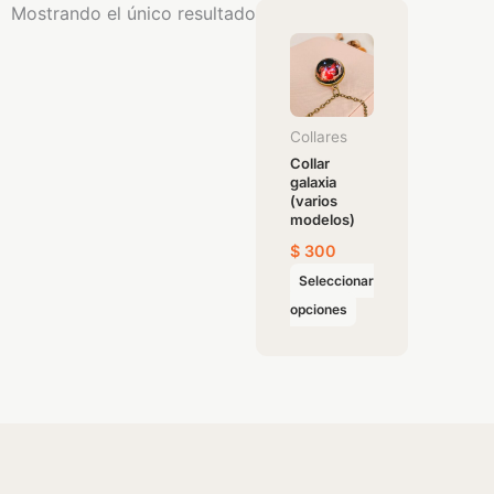
Mostrando el único resultado
Este
producto
tiene
múltiples
variantes.
Collares
Las
Collar
galaxia
opciones
(varios
se
modelos)
pueden
$
300
elegir
Seleccionar
en
opciones
la
página
de
producto