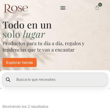
Ir
0
Carrito
al
contenido
Preguntas frecuentes
Todo en un
solo
lugar
Productos para tu día a día, regalos y
tendencias que te van a encantar
Explorar tienda
Búsqueda
de
productos
Mostrando los 2 resultados