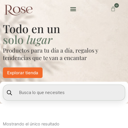
Ir
0
Carrito
al
contenido
Preguntas frecuentes
Todo en un
solo
lugar
Productos para tu día a día, regalos y
tendencias que te van a encantar
Explorar tienda
Búsqueda
de
productos
Mostrando el único resultado