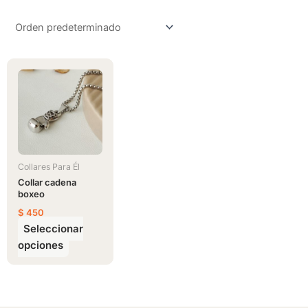
Este
producto
tiene
múltiples
variantes.
Las
opciones
Collares Para Él
se
Collar cadena
boxeo
pueden
$
450
elegir
Seleccionar
en
opciones
la
página
de
producto